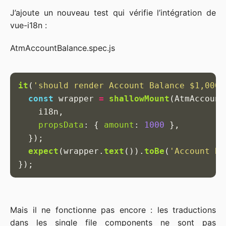
J’ajoute un nouveau test qui vérifie l’intégration de
vue-i18n :
AtmAccountBalance.spec.js
it
(
'
should render Account Balance $1,000.
const
wrapper
=
shallowMount
(
AtmAccount
i18n
,
propsData
:
{
amount
:
1000
},
});
expect
(
wrapper
.
text
()).
toBe
(
'
Account Ba
});
Mais il ne fonctionne pas encore : les traductions
dans les single file components ne sont pas