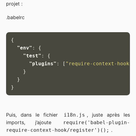
projet :
.babelrc
{
"env"
:
{
"test"
:
{
"plugins"
:
[
"require-context-hook"
]
}
}
}
Puis, dans le fichier
, juste après les
i18n.js
imports, j’ajoute
require('babel-plugin-
.
require-context-hook/register')();