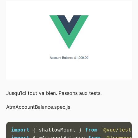
Jusqu’ici tout va bien. Passons aux tests.
AtmAccountBalance.spec.js
import
{
shallowMount
}
from
'
@vue/test-u
import
AtmAccountBalance
from
'
@/componen