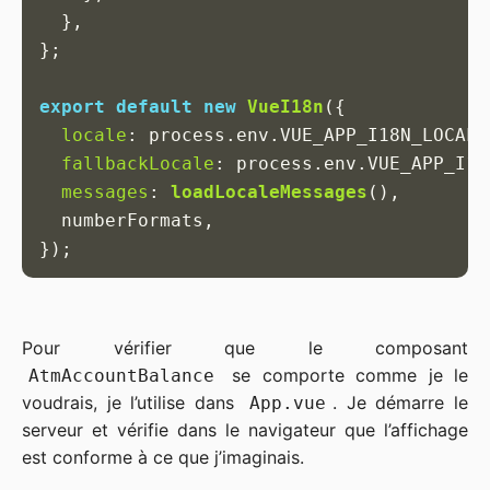
},
};
export
default
new
VueI18n
({
locale
:
process
.
env
.
VUE_APP_I18N_LOCALE
fallbackLocale
:
process
.
env
.
VUE_APP_I18
messages
:
loadLocaleMessages
(),
numberFormats
,
});
Pour vérifier que le composant
se comporte comme je le
AtmAccountBalance
voudrais, je l’utilise dans
. Je démarre le
App.vue
serveur et vérifie dans le navigateur que l’affichage
est conforme à ce que j’imaginais.