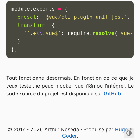
module
.
exports
=
{
preset
:
'
@vue/cli-plugin-unit-jest
'
,
transform
:
{
'
^.+
\\
.vue$
'
:
require
.
resolve
(
'
vue-i1
}
};
Tout fonctionne désormais. En fonction de ce que je
veux tester, je peux mocker vue-i18n ou l’intégrer. Le
code source du projet est disponible sur
GitHub
.
© 2017 - 2026 Arthur Noseda · Propulsé par
Hugo
&
Coder
.