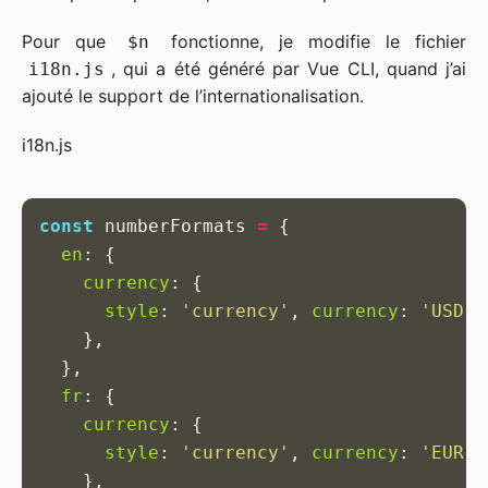
Pour que
fonctionne, je modifie le fichier
$n
, qui a été généré par Vue CLI, quand j’ai
i18n.js
ajouté le support de l’internationalisation.
i18n.js
const
numberFormats
=
{
en
:
{
currency
:
{
style
:
'
currency
'
,
currency
:
'
USD
'
,
},
},
fr
:
{
currency
:
{
style
:
'
currency
'
,
currency
:
'
EUR
'
,
},