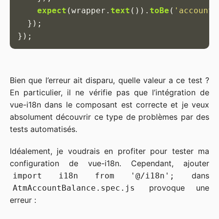
expect
(
wrapper
.
text
()).
toBe
(
'
account-
});
});
Bien que l’erreur ait disparu, quelle valeur a ce test ?
En particulier, il ne vérifie pas que l’intégration de
vue-i18n dans le composant est correcte et je veux
absolument découvrir ce type de problèmes par des
tests automatisés.
Idéalement, je voudrais en profiter pour tester ma
configuration de vue-i18n. Cependant, ajouter
dans
import i18n from '@/i18n';
provoque une
AtmAccountBalance.spec.js
erreur :