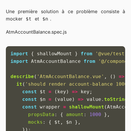
Une première solution à ce problème consiste à
mocker
et
.
$t
$n
AtmAccountBalance.spec.js
import
{
shallowMount
}
from
'
@vue/test-u
import
AtmAccountBalance
from
'
@/componen
describe
(
'
AtmAccountBalance.vue
'
,
()
=>
{
it
(
'
should render account-balance 1000.
const
$t
=
(
key
)
=>
key
;
const
$n
=
(
value
)
=>
value
.
toString
(
const
wrapper
=
shallowMount
(
AtmAccou
propsData
:
{
amount
:
1000
},
mocks
:
{
$t
,
$n
},
});