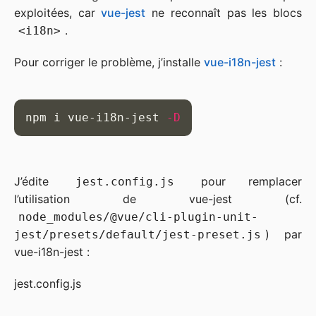
exploitées, car
vue-jest
ne reconnaît pas les blocs
.
<i18n>
Pour corriger le problème, j’installe
vue-i18n-jest
:
npm i vue-i18n-jest 
-D
J’édite
pour remplacer
jest.config.js
l’utilisation de vue-jest (cf.
node_modules/@vue/cli-plugin-unit-
) par
jest/presets/default/jest-preset.js
vue-i18n-jest :
jest.config.js