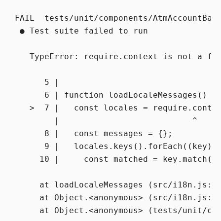
FAIL  tests/unit/components/AtmAccountBala
 ● Test suite failed to run

   TypeError: require.context is not a fun
      5 |

      6 | function loadLocaleMessages() {

   >  7 |   const locales = require.contex
        |                           ^

      8 |   const messages = {};

      9 |   locales.keys().forEach((key) =
     10 |     const matched = key.match(/(
     at loadLocaleMessages (src/i18n.js:7:
     at Object.<anonymous> (src/i18n.js:35
     at Object.<anonymous> (tests/unit/co