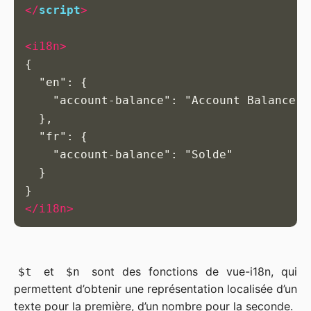
</
script
>
<i18n>
{

  "en": {

    "account-balance": "Account Balance"

  },

  "fr": {

    "account-balance": "Solde"

  }

</i18n>
et
sont des fonctions de vue-i18n, qui
$t
$n
permettent d’obtenir une représentation localisée d’un
texte pour la première, d’un nombre pour la seconde.