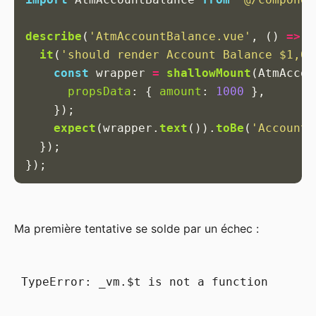
describe
(
'
AtmAccountBalance.vue
'
,
()
=>
{
it
(
'
should render Account Balance $1,00
const
wrapper
=
shallowMount
(
AtmAccou
propsData
:
{
amount
:
1000
},
});
expect
(
wrapper
.
text
()).
toBe
(
'
Account 
});
});
Ma première tentative se solde par un échec :
TypeError: _vm.$t is not a function